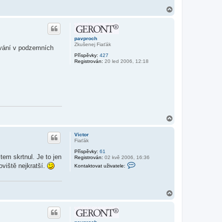
N
a
h
o
r
pavproch
u
Zkušenej Fiaťák
kování v podzemních
Příspěvky:
427
Registrován:
20 led 2006, 12:18
N
a
h
Victor
o
Fiaťák
r
Příspěvky:
61
u
em skrtnul. Je to jen
Registrován:
02 kvě 2006, 16:36
K
oviště nejkratší.
Kontaktovat uživatele:
o
n
t
a
N
k
t
a
o
h
v
o
a
r