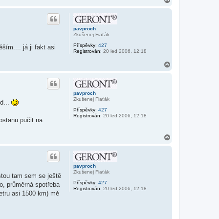
k
a
t
h
o
o
v
r
a
pavproch
u
t
Zkušenej Fiaťák
u
Příspěvky:
427
ím.... já ji fakt asi
ž
Registrován:
20 led 2006, 12:18
i
v
N
a
t
a
e
h
l
o
e
r
pavproch
j
u
Zkušenej Fiaťák
a
d...
r
Příspěvky:
427
d
Registrován:
20 led 2006, 12:18
a
dostanu pučit na
N
a
h
o
r
pavproch
u
Zkušenej Fiaťák
stou tam sem se ještě
Příspěvky:
427
to, průměrná spotřeba
Registrován:
20 led 2006, 12:18
ometru asi 1500 km) mě