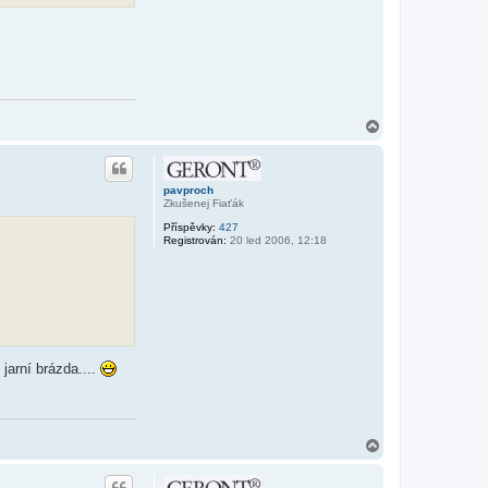
t
e
l
e
D
a
v
i
d
N
C
3
a
h
o
r
pavproch
u
Zkušenej Fiaťák
Příspěvky:
427
Registrován:
20 led 2006, 12:18
jarní brázda....
N
a
h