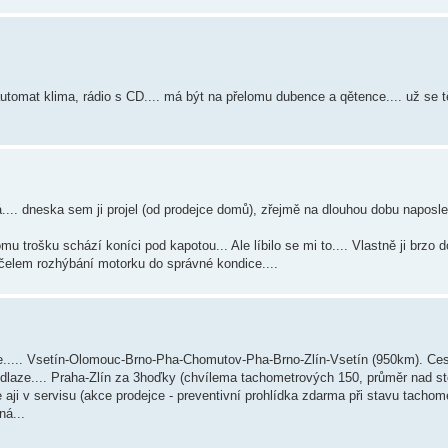
utomat klima, rádio s CD.... má být na přelomu dubence a qětence.... už se těš
.... dneska sem ji projel (od prodejce domů), zřejmě na dlouhou dobu naposle
u trošku schází koníci pod kapotou... Ale líbilo se mi to.... Vlastně ji brzo 
 účelem rozhýbání motorku do správné kondice....
ce..... Vsetín-Olomouc-Brno-Pha-Chomutov-Pha-Brno-Zlín-Vsetín (950km). Ce
podlaze.... Praha-Zlín za 3hoďky (chvílema tachometrových 150, průměr nad s
, ale aji v servisu (akce prodejce - preventivní prohlídka zdarma při stavu tach
ná...