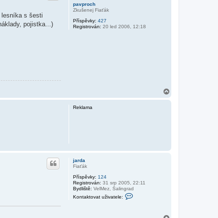
pavproch
Zkušenej Fiaťák
 lesníka s šesti
Příspěvky:
427
klady, pojistka...)
Registrován:
20 led 2006, 12:18
N
a
h
Reklama
o
r
u
jarda
Fiaťák
Příspěvky:
124
Registrován:
31 srp 2005, 22:11
Bydliště:
VelMez, Šalingrad
K
Kontaktovat uživatele:
o
n
t
N
a