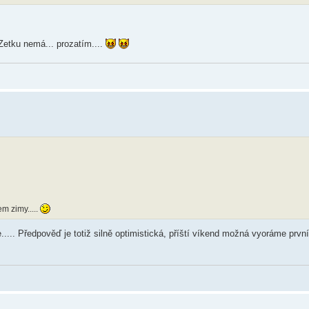
Zetku nemá... prozatím....
m zimy.....
.... Předpověď je totiž silně optimistická, příští víkend možná vyoráme první 