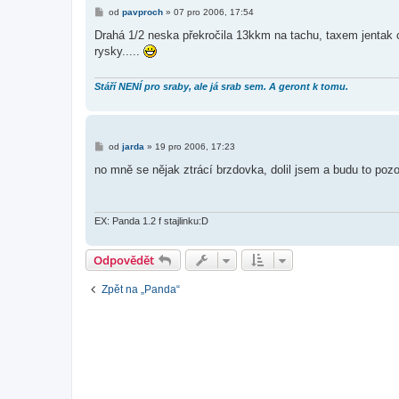
P
od
pavproch
»
07 pro 2006, 17:54
ř
í
Drahá 1/2 neska překročila 13kkm na tachu, taxem jentak c
s
rysky.....
p
ě
v
e
Stáří NENÍ pro sraby, ale já srab sem. A geront k tomu.
k
P
od
jarda
»
19 pro 2006, 17:23
ř
í
no mně se nějak ztrácí brzdovka, dolil jsem a budu to pozo
s
p
ě
v
e
EX: Panda 1.2 f stajlinku:D
k
Odpovědět
Zpět na „Panda“