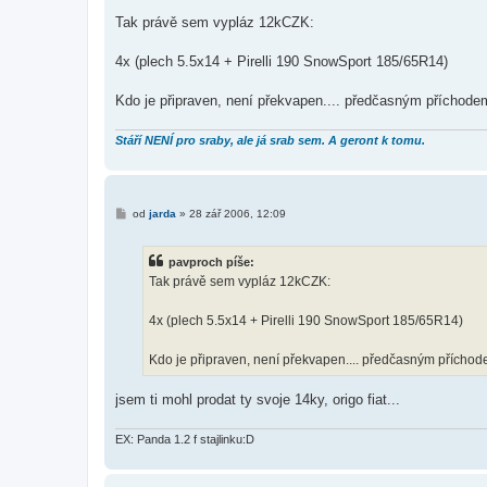
ř
í
Tak právě sem vypláz 12kCZK:
s
p
ě
4x (plech 5.5x14 + Pirelli 190 SnowSport 185/65R14)
v
e
k
Kdo je připraven, není překvapen.... předčasným příchodem
Stáří NENÍ pro sraby, ale já srab sem. A geront k tomu.
P
od
jarda
»
28 zář 2006, 12:09
ř
í
s
pavproch píše:
p
ě
Tak právě sem vypláz 12kCZK:
v
e
k
4x (plech 5.5x14 + Pirelli 190 SnowSport 185/65R14)
Kdo je připraven, není překvapen.... předčasným příchode
jsem ti mohl prodat ty svoje 14ky, origo fiat...
EX: Panda 1.2 f stajlinku:D