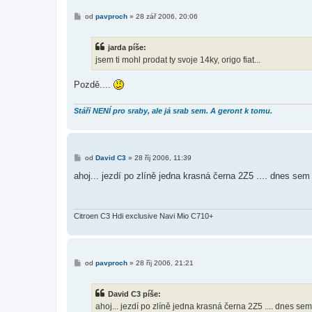
P
od
pavproch
»
28 zář 2006, 20:06
ř
í
s
jarda píše:
p
ě
jsem ti mohl prodat ty svoje 14ky, origo fiat...
v
e
k
Pozdě....
Stáří NENÍ pro sraby, ale já srab sem. A geront k tomu.
P
od
David C3
»
28 říj 2006, 11:39
ř
í
ahoj... jezdí po zlíně jedna krasná černa 2Z5 .... dnes sem
s
p
ě
v
e
Citroen C3 Hdi exclusive Navi Mio C710+
k
P
od
pavproch
»
28 říj 2006, 21:21
ř
í
s
David C3 píše:
p
ě
ahoj... jezdí po zlíně jedna krasná černa 2Z5 .... dnes sem