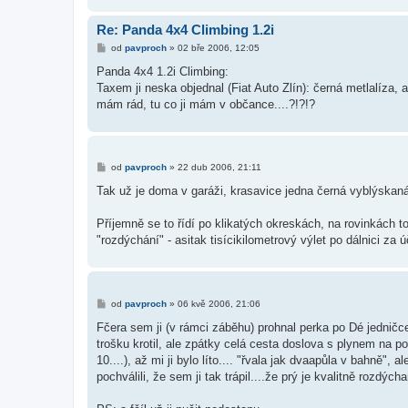
Re: Panda 4x4 Climbing 1.2i
P
od
pavproch
»
02 bře 2006, 12:05
ř
í
Panda 4x4 1.2i Climbing:
s
Taxem ji neska objednal (Fiat Auto Zlín): černá metlalíza, a
p
ě
mám rád, tu co ji mám v občance....?!?!?
v
e
k
P
od
pavproch
»
22 dub 2006, 21:11
ř
í
Tak už je doma v garáži, krasavice jedna černá vyblýskaná
s
p
ě
Příjemně se to řídí po klikatých okreskách, na rovinkách tom
v
"rozdýchání" - asitak tisícikilometrový výlet po dálnici za
e
k
P
od
pavproch
»
06 kvě 2006, 21:06
ř
í
Fčera sem ji (v rámci záběhu) prohnal perka po Dé jednič
s
trošku krotil, ale zpátky celá cesta doslova s plynem na 
p
ě
10....), až mi ji bylo líto.... "řvala jak dvaapůla v bahně"
v
pochválili, že sem ji tak trápil....že prý je kvalitně rozdýcha
e
k