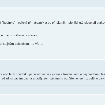
"bebínko" - odřený př. nárazník a pr. př. blatník - přehlídnutý sloup při par
endu mám o zábavu postaráno....
l stejným způsobem... a víc....
že obrubník chodníku je nebezpečně vysoko a trošku jsem o něj předním plast
. Teď už si dávám bacha a raděj jsem půl metru od. Stejně jsem z celého park