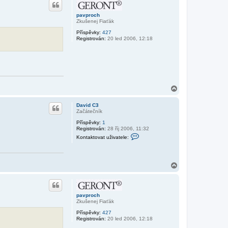
e
o
l
r
e
pavproch
j
u
Zkušenej Fiaťák
a
r
Příspěvky:
427
d
Registrován:
20 led 2006, 12:18
a
N
a
h
David C3
o
Začátečník
r
Příspěvky:
1
u
Registrován:
28 říj 2006, 11:32
K
Kontaktovat uživatele:
o
n
t
a
N
k
t
a
o
h
v
o
a
r
t
pavproch
u
u
Zkušenej Fiaťák
ž
Příspěvky:
427
i
Registrován:
20 led 2006, 12:18
v
a