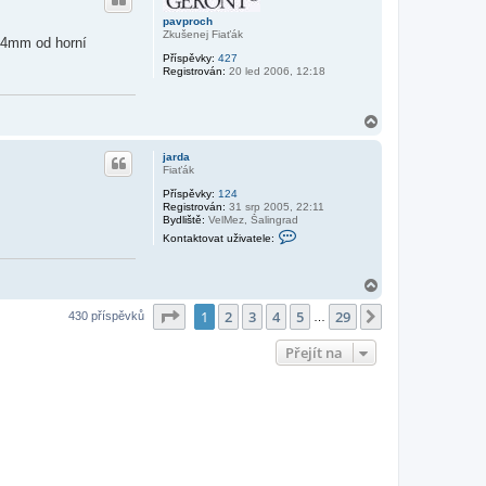
o
r
pavproch
u
Zkušenej Fiaťák
k 4mm od horní
Příspěvky:
427
Registrován:
20 led 2006, 12:18
N
a
h
jarda
o
Fiaťák
r
Příspěvky:
124
u
Registrován:
31 srp 2005, 22:11
Bydliště:
VelMez, Šalingrad
K
Kontaktovat uživatele:
o
n
t
N
a
k
a
t
Stránka
1
z
29
1
2
3
4
5
29
h
Další
430 příspěvků
…
o
o
v
r
a
Přejít na
u
t
u
ž
i
v
a
t
e
l
e