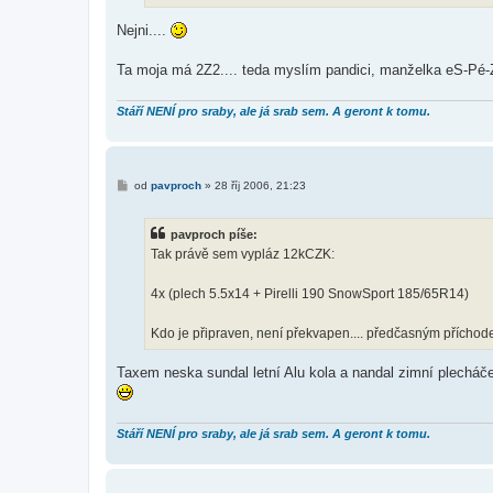
v
e
k
Nejni....
Ta moja má 2Z2.... teda myslím pandici, manželka eS-Pé-
Stáří NENÍ pro sraby, ale já srab sem. A geront k tomu.
P
od
pavproch
»
28 říj 2006, 21:23
ř
í
s
pavproch píše:
p
ě
Tak právě sem vypláz 12kCZK:
v
e
k
4x (plech 5.5x14 + Pirelli 190 SnowSport 185/65R14)
Kdo je připraven, není překvapen.... předčasným příchode
Taxem neska sundal letní Alu kola a nandal zimní plecháče.
Stáří NENÍ pro sraby, ale já srab sem. A geront k tomu.