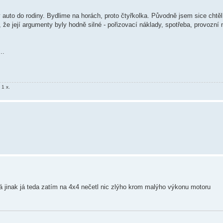
ý auto do rodiny. Bydlime na horách, proto čtyřkolka. Původně jsem sice chtěl
e její argumenty byly hodně silné - pořizovací náklady, spotřeba, provozní ná
..
1 x.
 jinak já teda zatím na 4x4 nečetl nic zlýho krom malýho výkonu motoru