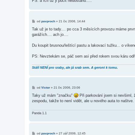
PS: a fčíl už ji pučit nedostanu.....
P
od
pavproch
»
21 črc 2006, 14:44
ř
í
Tak už je to tady.... po cca 3 měsících provozu máme první 
s
garážích.... ach jo....
p
ě
v
Du koupit brusnou/leštící pastu a lakovací tužku... o vík
e
k
PS: Nevztekám se, páč sem asi před rokem svou káru odře
Stáří NENÍ pro sraby, ale já srab sem. A geront k tomu.
P
od
Victor
»
21 črc 2006, 23:06
ř
í
Taky už mám "značku"
Při parkování jsem si nevšiml, 
s
zespodu, takže to není vidět, ale u nového auta to naštve
p
ě
v
e
Panda 1.1
k
P
od
pavproch
»
27 zář 2006, 12:45