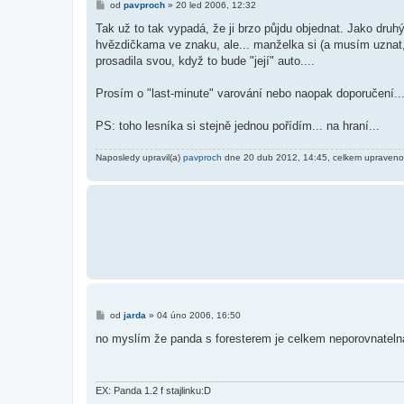
P
od
pavproch
»
20 led 2006, 12:32
ř
í
Tak už to tak vypadá, že ji brzo půjdu objednat. Jako druh
s
hvězdičkama ve znaku, ale... manželka si (a musím uznat, ž
p
ě
prosadila svou, když to bude "její" auto....
v
e
k
Prosím o "last-minute" varování nebo naopak doporučení...
PS: toho lesníka si stejně jednou pořídím... na hraní...
Naposledy upravil(a)
pavproch
dne 20 dub 2012, 14:45, celkem upraveno 
P
od
jarda
»
04 úno 2006, 16:50
ř
í
no myslím že panda s foresterem je celkem neporovnatelná
s
p
ě
v
e
EX: Panda 1.2 f stajlinku:D
k